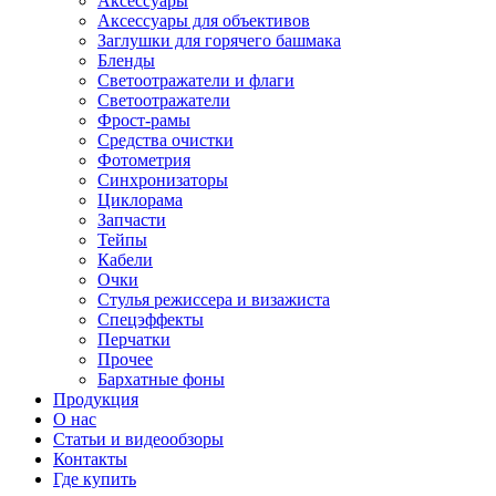
Аксессуары
Аксессуары для объективов
Заглушки для горячего башмака
Бленды
Светоотражатели и флаги
Светоотражатели
Фрост-рамы
Средства очистки
Фотометрия
Синхронизаторы
Циклорама
Запчасти
Тейпы
Кабели
Очки
Стулья режиссера и визажиста
Спецэффекты
Перчатки
Прочее
Бархатные фоны
Продукция
О нас
Статьи и видеообзоры
Контакты
Где купить