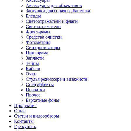
Аксессуары
Аксессуары для объективов
Заглушки для горячего башмака
Бленды
Светоотражатели и флаги
Светоотражатели
Фрост-рамы
Средства очистки
Фотометрия
Синхронизаторы
Циклорама
Запчасти
Тейпы
Кабели
Очки
Стулья режиссера и визажиста
Спецэффекты
Перчатки
Прочее
Бархатные фоны
Продукция
О нас
Статьи и видеообзоры
Контакты
Где купить