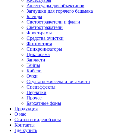
Аксессуары
Аксессуары для объективов
Заглушки для горячего башмака
Бленды
Светоотражатели и флаги
Светоотражатели
Фрост-рамы
Средства очистки
Фотометрия
Синхронизаторы
Циклорама
Запчасти
Тейпы
Кабели
Очки
Стулья режиссера и визажиста
Спецэффекты
Перчатки
Прочее
Бархатные фоны
Продукция
О нас
Статьи и видеообзоры
Контакты
Где купить