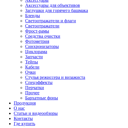
Аксессуары
Аксессуары для объективов
Заглушки для горячего башмака
Бленды
Светоотражатели и флаги
Светоотражатели
Фрост-рамы
Средства очистки
Фотометрия
Синхронизаторы
Циклорама
Запчасти
Тейпы
Кабели
Очки
Стулья режиссера и визажиста
Спецэффекты
Перчатки
Прочее
Бархатные фоны
Продукция
О нас
Статьи и видеообзоры
Контакты
Где купить