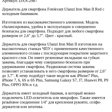
Артикул:
DAN-2987
Держатель для смартфона Fotokvant Ulanzi Iron Man II Red с
холодным башмаком.
Изготовлен из высококачественного алюминия. Модель
сбалансирована, удобна в эксплуатации и совершенно
безопасна для смартфона.
Подходит для любого смартфона
размером от 2,6" до 3,7". Цвет - красный.
Держатель для смартфона Ulanzi Iron Man II изготовлен на
высокоточных станках ЧПУ с применением качественного
алюминиевого сплава с последующим покрытием защитного
красного слоя. Он имеет резиновые вкладыши на губках
зажима, благодаря чему совершенно безопасен при
удерживании смартфона. Раздвижная система зажима
позволяет устанавливать в него смартфоны размером от 2,6"
до 3,7". К нему подойдут такие модели как
iPhone7 Plus,
iPhone 7, 6, 6S и 6S Plus, Samsung Galaxy S7, J7, Huawei P8, P9
Plus, OPPO R9s и т.д.
Держатель имеет холодный башмак, в который можно
подключить LED-осветитель или микрофон. Также имеется
резьбовое соединение 1/4'' для крепления рукояти, селфи-
держателя или штатива.