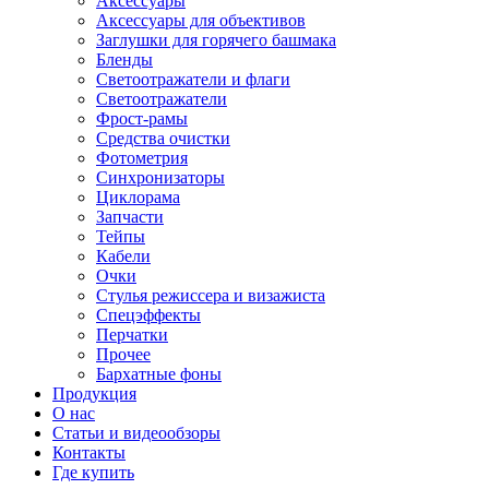
Аксессуары
Аксессуары для объективов
Заглушки для горячего башмака
Бленды
Светоотражатели и флаги
Светоотражатели
Фрост-рамы
Средства очистки
Фотометрия
Синхронизаторы
Циклорама
Запчасти
Тейпы
Кабели
Очки
Стулья режиссера и визажиста
Спецэффекты
Перчатки
Прочее
Бархатные фоны
Продукция
О нас
Статьи и видеообзоры
Контакты
Где купить