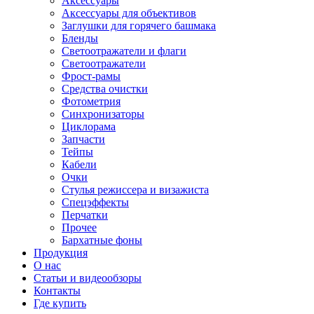
Аксессуары
Аксессуары для объективов
Заглушки для горячего башмака
Бленды
Светоотражатели и флаги
Светоотражатели
Фрост-рамы
Средства очистки
Фотометрия
Синхронизаторы
Циклорама
Запчасти
Тейпы
Кабели
Очки
Стулья режиссера и визажиста
Спецэффекты
Перчатки
Прочее
Бархатные фоны
Продукция
О нас
Статьи и видеообзоры
Контакты
Где купить