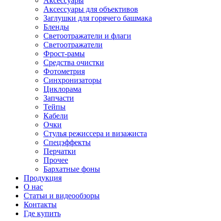
Аксессуары
Аксессуары для объективов
Заглушки для горячего башмака
Бленды
Светоотражатели и флаги
Светоотражатели
Фрост-рамы
Средства очистки
Фотометрия
Синхронизаторы
Циклорама
Запчасти
Тейпы
Кабели
Очки
Стулья режиссера и визажиста
Спецэффекты
Перчатки
Прочее
Бархатные фоны
Продукция
О нас
Статьи и видеообзоры
Контакты
Где купить