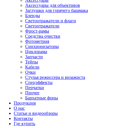
Аксессуары
Аксессуары для объективов
Заглушки для горячего башмака
Бленды
Светоотражатели и флаги
Светоотражатели
Фрост-рамы
Средства очистки
Фотометрия
Синхронизаторы
Циклорама
Запчасти
Тейпы
Кабели
Очки
Стулья режиссера и визажиста
Спецэффекты
Перчатки
Прочее
Бархатные фоны
Продукция
О нас
Статьи и видеообзоры
Контакты
Где купить