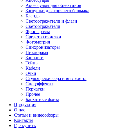
Аксессуары
Аксессуары для объективов
Заглушки для горячего башмака
Бленды
Светоотражатели и флаги
Светоотражатели
Фрост-рамы
Средства очистки
Фотометрия
Синхронизаторы
Циклорама
Запчасти
Тейпы
Кабели
Очки
Стулья режиссера и визажиста
Спецэффекты
Перчатки
Прочее
Бархатные фоны
Продукция
О нас
Статьи и видеообзоры
Контакты
Где купить