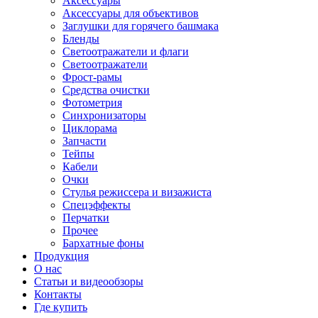
Аксессуары
Аксессуары для объективов
Заглушки для горячего башмака
Бленды
Светоотражатели и флаги
Светоотражатели
Фрост-рамы
Средства очистки
Фотометрия
Синхронизаторы
Циклорама
Запчасти
Тейпы
Кабели
Очки
Стулья режиссера и визажиста
Спецэффекты
Перчатки
Прочее
Бархатные фоны
Продукция
О нас
Статьи и видеообзоры
Контакты
Где купить