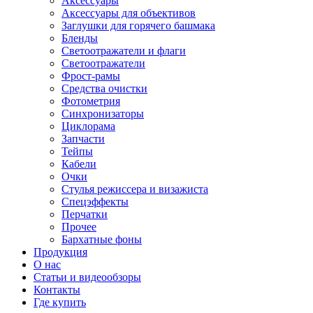
Аксессуары
Аксессуары для объективов
Заглушки для горячего башмака
Бленды
Светоотражатели и флаги
Светоотражатели
Фрост-рамы
Средства очистки
Фотометрия
Синхронизаторы
Циклорама
Запчасти
Тейпы
Кабели
Очки
Стулья режиссера и визажиста
Спецэффекты
Перчатки
Прочее
Бархатные фоны
Продукция
О нас
Статьи и видеообзоры
Контакты
Где купить