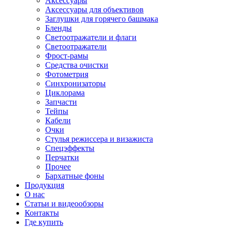
Аксессуары
Аксессуары для объективов
Заглушки для горячего башмака
Бленды
Светоотражатели и флаги
Светоотражатели
Фрост-рамы
Средства очистки
Фотометрия
Синхронизаторы
Циклорама
Запчасти
Тейпы
Кабели
Очки
Стулья режиссера и визажиста
Спецэффекты
Перчатки
Прочее
Бархатные фоны
Продукция
О нас
Статьи и видеообзоры
Контакты
Где купить