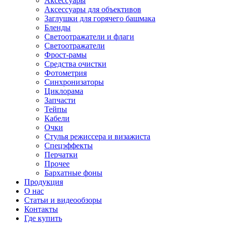
Аксессуары
Аксессуары для объективов
Заглушки для горячего башмака
Бленды
Светоотражатели и флаги
Светоотражатели
Фрост-рамы
Средства очистки
Фотометрия
Синхронизаторы
Циклорама
Запчасти
Тейпы
Кабели
Очки
Стулья режиссера и визажиста
Спецэффекты
Перчатки
Прочее
Бархатные фоны
Продукция
О нас
Статьи и видеообзоры
Контакты
Где купить