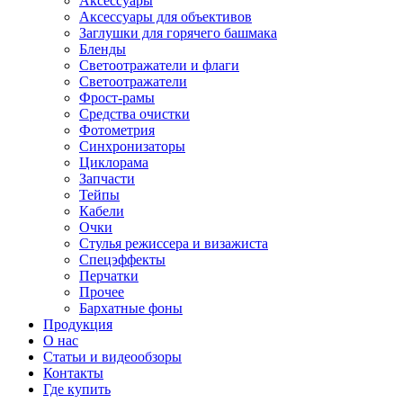
Аксессуары
Аксессуары для объективов
Заглушки для горячего башмака
Бленды
Светоотражатели и флаги
Светоотражатели
Фрост-рамы
Средства очистки
Фотометрия
Синхронизаторы
Циклорама
Запчасти
Тейпы
Кабели
Очки
Стулья режиссера и визажиста
Спецэффекты
Перчатки
Прочее
Бархатные фоны
Продукция
О нас
Статьи и видеообзоры
Контакты
Где купить