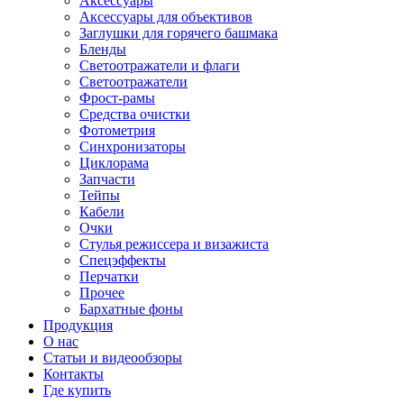
Аксессуары
Аксессуары для объективов
Заглушки для горячего башмака
Бленды
Светоотражатели и флаги
Светоотражатели
Фрост-рамы
Средства очистки
Фотометрия
Синхронизаторы
Циклорама
Запчасти
Тейпы
Кабели
Очки
Стулья режиссера и визажиста
Спецэффекты
Перчатки
Прочее
Бархатные фоны
Продукция
О нас
Статьи и видеообзоры
Контакты
Где купить