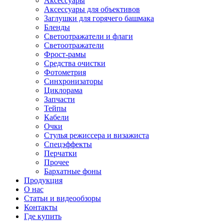
Аксессуары
Аксессуары для объективов
Заглушки для горячего башмака
Бленды
Светоотражатели и флаги
Светоотражатели
Фрост-рамы
Средства очистки
Фотометрия
Синхронизаторы
Циклорама
Запчасти
Тейпы
Кабели
Очки
Стулья режиссера и визажиста
Спецэффекты
Перчатки
Прочее
Бархатные фоны
Продукция
О нас
Статьи и видеообзоры
Контакты
Где купить