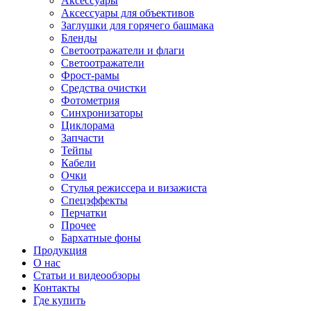
Аксессуары
Аксессуары для объективов
Заглушки для горячего башмака
Бленды
Светоотражатели и флаги
Светоотражатели
Фрост-рамы
Средства очистки
Фотометрия
Синхронизаторы
Циклорама
Запчасти
Тейпы
Кабели
Очки
Стулья режиссера и визажиста
Спецэффекты
Перчатки
Прочее
Бархатные фоны
Продукция
О нас
Статьи и видеообзоры
Контакты
Где купить