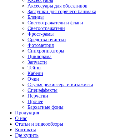
Аксессуары
Аксессуары для объективов
Заглушки для горячего башмака
Бленды
Светоотражатели и флаги
Светоотражатели
Фрост-рамы
Средства очистки
Фотометрия
Синхронизаторы
Циклорама
Запчасти
Тейпы
Кабели
Очки
Стулья режиссера и визажиста
Спецэффекты
Перчатки
Прочее
Бархатные фоны
Продукция
О нас
Статьи и видеообзоры
Контакты
Где купить