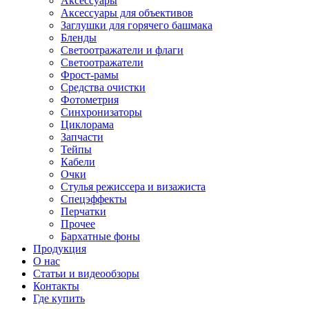
Аксессуары
Аксессуары для объективов
Заглушки для горячего башмака
Бленды
Светоотражатели и флаги
Светоотражатели
Фрост-рамы
Средства очистки
Фотометрия
Синхронизаторы
Циклорама
Запчасти
Тейпы
Кабели
Очки
Стулья режиссера и визажиста
Спецэффекты
Перчатки
Прочее
Бархатные фоны
Продукция
О нас
Статьи и видеообзоры
Контакты
Где купить