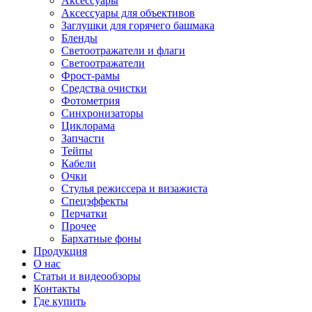
Аксессуары
Аксессуары для объективов
Заглушки для горячего башмака
Бленды
Светоотражатели и флаги
Светоотражатели
Фрост-рамы
Средства очистки
Фотометрия
Синхронизаторы
Циклорама
Запчасти
Тейпы
Кабели
Очки
Стулья режиссера и визажиста
Спецэффекты
Перчатки
Прочее
Бархатные фоны
Продукция
О нас
Статьи и видеообзоры
Контакты
Где купить