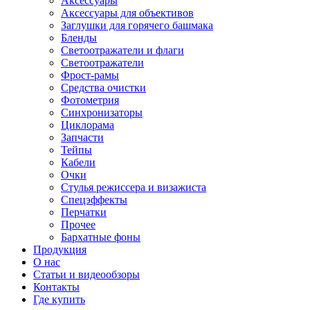
Аксессуары
Аксессуары для объективов
Заглушки для горячего башмака
Бленды
Светоотражатели и флаги
Светоотражатели
Фрост-рамы
Средства очистки
Фотометрия
Синхронизаторы
Циклорама
Запчасти
Тейпы
Кабели
Очки
Стулья режиссера и визажиста
Спецэффекты
Перчатки
Прочее
Бархатные фоны
Продукция
О нас
Статьи и видеообзоры
Контакты
Где купить