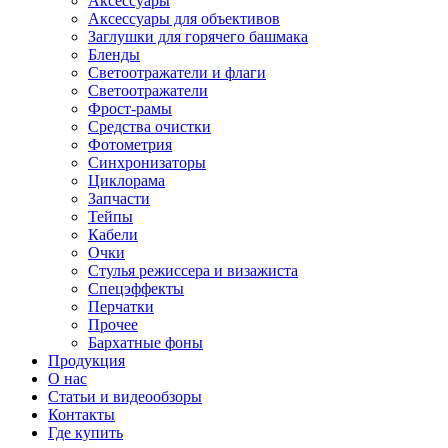
Аксессуары
Аксессуары для объективов
Заглушки для горячего башмака
Бленды
Светоотражатели и флаги
Светоотражатели
Фрост-рамы
Средства очистки
Фотометрия
Синхронизаторы
Циклорама
Запчасти
Тейпы
Кабели
Очки
Стулья режиссера и визажиста
Спецэффекты
Перчатки
Прочее
Бархатные фоны
Продукция
О нас
Статьи и видеообзоры
Контакты
Где купить