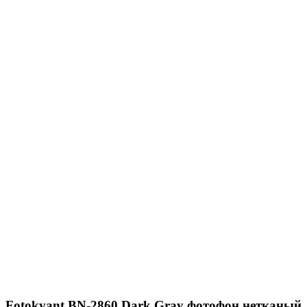
Fotokvant BN-2860 Dark Gray фотофон нетканый