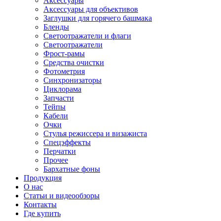
Аксессуары
Аксессуары для объективов
Заглушки для горячего башмака
Бленды
Светоотражатели и флаги
Светоотражатели
Фрост-рамы
Средства очистки
Фотометрия
Синхронизаторы
Циклорама
Запчасти
Тейпы
Кабели
Очки
Стулья режиссера и визажиста
Спецэффекты
Перчатки
Прочее
Бархатные фоны
Продукция
О нас
Статьи и видеообзоры
Контакты
Где купить