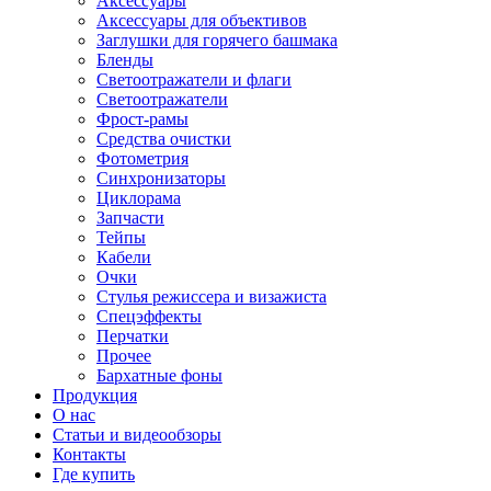
Аксессуары
Аксессуары для объективов
Заглушки для горячего башмака
Бленды
Светоотражатели и флаги
Светоотражатели
Фрост-рамы
Средства очистки
Фотометрия
Синхронизаторы
Циклорама
Запчасти
Тейпы
Кабели
Очки
Стулья режиссера и визажиста
Спецэффекты
Перчатки
Прочее
Бархатные фоны
Продукция
О нас
Статьи и видеообзоры
Контакты
Где купить