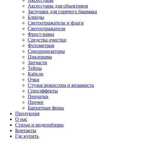
Аксессуары
Аксессуары для объективов
Заглушки для горячего башмака
Бленды
Светоотражатели и флаги
Светоотражатели
Фрост-рамы
Средства очистки
Фотометрия
Синхронизаторы
Циклорама
Запчасти
Тейпы
Кабели
Очки
Стулья режиссера и визажиста
Спецэффекты
Перчатки
Прочее
Бархатные фоны
Продукция
О нас
Статьи и видеообзоры
Контакты
Где купить