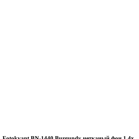
Fotokvant BN-1440 Burgundy нетканый фон 1,4х