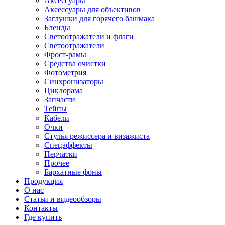
Аксессуары
Аксессуары для объективов
Заглушки для горячего башмака
Бленды
Светоотражатели и флаги
Светоотражатели
Фрост-рамы
Средства очистки
Фотометрия
Синхронизаторы
Циклорама
Запчасти
Тейпы
Кабели
Очки
Стулья режиссера и визажиста
Спецэффекты
Перчатки
Прочее
Бархатные фоны
Продукция
О нас
Статьи и видеообзоры
Контакты
Где купить