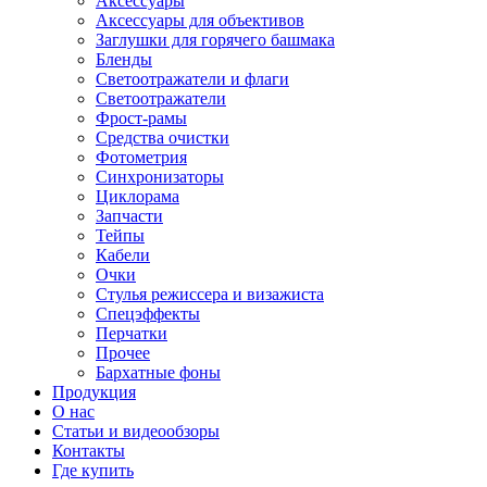
Аксессуары
Аксессуары для объективов
Заглушки для горячего башмака
Бленды
Светоотражатели и флаги
Светоотражатели
Фрост-рамы
Средства очистки
Фотометрия
Синхронизаторы
Циклорама
Запчасти
Тейпы
Кабели
Очки
Стулья режиссера и визажиста
Спецэффекты
Перчатки
Прочее
Бархатные фоны
Продукция
О нас
Статьи и видеообзоры
Контакты
Где купить