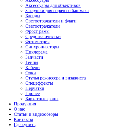
Аксессуары
Аксессуары для объективов
Заглушки для горячего башмака
Бленды
Светоотражатели и флаги
Светоотражатели
Фрост-рамы
Средства очистки
Фотометрия
Синхронизаторы
Циклорама
Запчасти
Тейпы
Кабели
Очки
Стулья режиссера и визажиста
Спецэффекты
Перчатки
Прочее
Бархатные фоны
Продукция
О нас
Статьи и видеообзоры
Контакты
Где купить