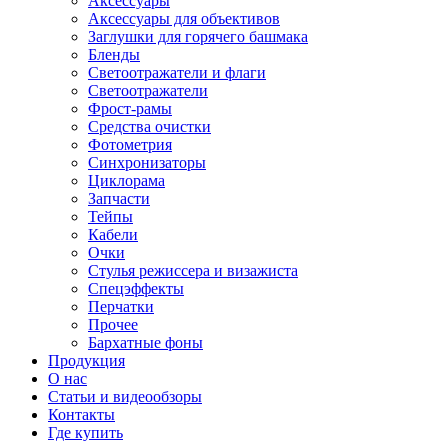
Аксессуары
Аксессуары для объективов
Заглушки для горячего башмака
Бленды
Светоотражатели и флаги
Светоотражатели
Фрост-рамы
Средства очистки
Фотометрия
Синхронизаторы
Циклорама
Запчасти
Тейпы
Кабели
Очки
Стулья режиссера и визажиста
Спецэффекты
Перчатки
Прочее
Бархатные фоны
Продукция
О нас
Статьи и видеообзоры
Контакты
Где купить