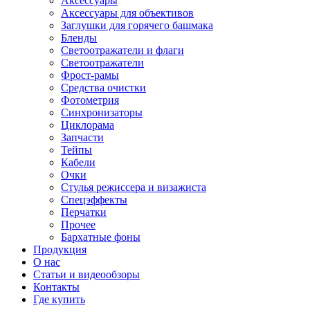
Аксессуары
Аксессуары для объективов
Заглушки для горячего башмака
Бленды
Светоотражатели и флаги
Светоотражатели
Фрост-рамы
Средства очистки
Фотометрия
Синхронизаторы
Циклорама
Запчасти
Тейпы
Кабели
Очки
Стулья режиссера и визажиста
Спецэффекты
Перчатки
Прочее
Бархатные фоны
Продукция
О нас
Статьи и видеообзоры
Контакты
Где купить