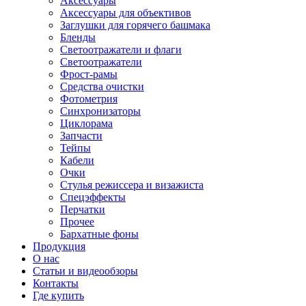
Аксессуары
Аксессуары для объективов
Заглушки для горячего башмака
Бленды
Светоотражатели и флаги
Светоотражатели
Фрост-рамы
Средства очистки
Фотометрия
Синхронизаторы
Циклорама
Запчасти
Тейпы
Кабели
Очки
Стулья режиссера и визажиста
Спецэффекты
Перчатки
Прочее
Бархатные фоны
Продукция
О нас
Статьи и видеообзоры
Контакты
Где купить