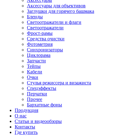
Аксессуары
Аксессуары для объективов
Заглушки для горячего башмака
Бленды
Светоотражатели и флаги
Светоотражатели
Фрост-рамы
Средства очистки
Фотометрия
Синхронизаторы
Циклорама
Запчасти
Тейпы
Кабели
Очки
Стулья режиссера и визажиста
Спецэффекты
Перчатки
Прочее
Бархатные фоны
Продукция
О нас
Статьи и видеообзоры
Контакты
Где купить