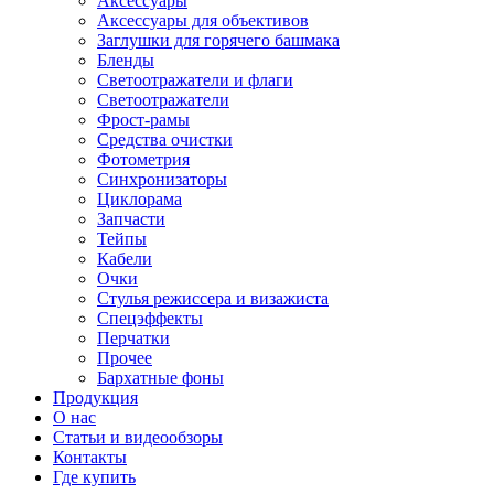
Аксессуары
Аксессуары для объективов
Заглушки для горячего башмака
Бленды
Светоотражатели и флаги
Светоотражатели
Фрост-рамы
Средства очистки
Фотометрия
Синхронизаторы
Циклорама
Запчасти
Тейпы
Кабели
Очки
Стулья режиссера и визажиста
Спецэффекты
Перчатки
Прочее
Бархатные фоны
Продукция
О нас
Статьи и видеообзоры
Контакты
Где купить