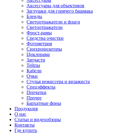
Аксессуары
Аксессуары для объективов
Заглушки для горячего башмака
Бленды
Светоотражатели и флаги
Светоотражатели
Фрост-рамы
Средства очистки
Фотометрия
Синхронизаторы
Циклорама
Запчасти
Тейпы
Кабели
Очки
Стулья режиссера и визажиста
Спецэффекты
Перчатки
Прочее
Бархатные фоны
Продукция
О нас
Статьи и видеообзоры
Контакты
Где купить