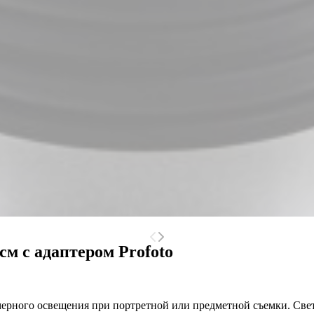
см с адаптером Profoto
мерного освещения при портретной или предметной съемки. Свет