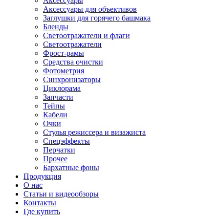
Аксессуары
Аксессуары для объективов
Заглушки для горячего башмака
Бленды
Светоотражатели и флаги
Светоотражатели
Фрост-рамы
Средства очистки
Фотометрия
Синхронизаторы
Циклорама
Запчасти
Тейпы
Кабели
Очки
Стулья режиссера и визажиста
Спецэффекты
Перчатки
Прочее
Бархатные фоны
Продукция
О нас
Статьи и видеообзоры
Контакты
Где купить