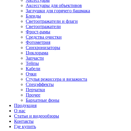
Аксессуары
Аксессуары для объективов
Заглушки для горячего башмака
Бленды
Светоотражатели и флаги
Светоотражатели
Фрост-рамы
Средства очистки
Фотометрия
Синхронизаторы
Циклорама
Запчасти
Тейпы
Кабели
Очки
Стулья режиссера и визажиста
Спецэффекты
Перчатки
Прочее
Бархатные фоны
Продукция
О нас
Статьи и видеообзоры
Контакты
Где купить