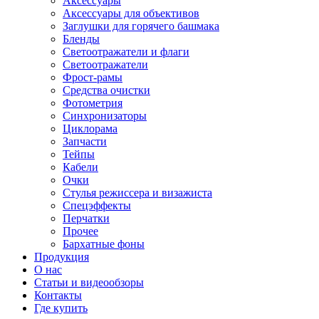
Аксессуары
Аксессуары для объективов
Заглушки для горячего башмака
Бленды
Светоотражатели и флаги
Светоотражатели
Фрост-рамы
Средства очистки
Фотометрия
Синхронизаторы
Циклорама
Запчасти
Тейпы
Кабели
Очки
Стулья режиссера и визажиста
Спецэффекты
Перчатки
Прочее
Бархатные фоны
Продукция
О нас
Статьи и видеообзоры
Контакты
Где купить