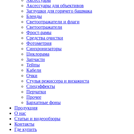
Аксессуары
Аксессуары для объективов
Заглушки для горячего башмака
Бленды
Светоотражатели и флаги
Светоотражатели
Фрост-рамы
Средства очистки
Фотометрия
Синхронизаторы
Циклорама
Запчасти
Тейпы
Кабели
Очки
Стулья режиссера и визажиста
Спецэффекты
Перчатки
Прочее
Бархатные фоны
Продукция
О нас
Статьи и видеообзоры
Контакты
Где купить