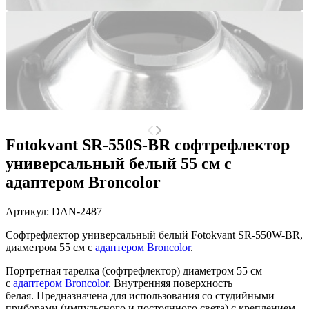
Fotokvant SR-550S-BR софтрефлектор
универсальный белый 55 см c
адаптером Broncolor
Артикул:
DAN-2487
Софтрефлектор универсальный белый Fotokvant SR-550W-BR,
диаметром 55 см c
адаптером Broncolor
.
Портретная тарелка (софтрефлектор) диаметром 55 см
с
адаптером Broncolor
. Внутренняя поверхность
белая. Предназначена для использования со студийными
приборами (импульсного и постоянного света) с креплением