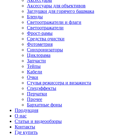
Аксессуары
Аксессуары для объективов
Заглушки для горячего башмака
Бленды
Светоотражатели и флаги
Светоотражатели
Фрост-рамы
Средства очистки
Фотометрия
Синхронизаторы
Циклорама
Запчасти
Тейпы
Кабели
Очки
Стулья режиссера и визажиста
Спецэффекты
Перчатки
Прочее
Бархатные фоны
Продукция
О нас
Статьи и видеообзоры
Контакты
Где купить