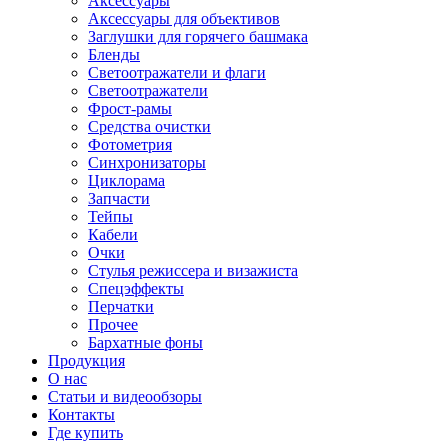
Аксессуары
Аксессуары для объективов
Заглушки для горячего башмака
Бленды
Светоотражатели и флаги
Светоотражатели
Фрост-рамы
Средства очистки
Фотометрия
Синхронизаторы
Циклорама
Запчасти
Тейпы
Кабели
Очки
Стулья режиссера и визажиста
Спецэффекты
Перчатки
Прочее
Бархатные фоны
Продукция
О нас
Статьи и видеообзоры
Контакты
Где купить