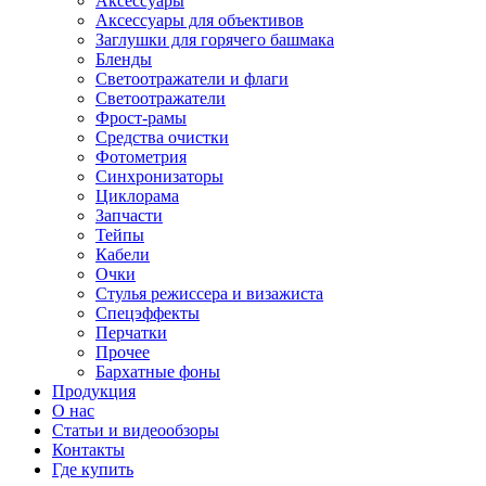
Аксессуары
Аксессуары для объективов
Заглушки для горячего башмака
Бленды
Светоотражатели и флаги
Светоотражатели
Фрост-рамы
Средства очистки
Фотометрия
Синхронизаторы
Циклорама
Запчасти
Тейпы
Кабели
Очки
Стулья режиссера и визажиста
Спецэффекты
Перчатки
Прочее
Бархатные фоны
Продукция
О нас
Статьи и видеообзоры
Контакты
Где купить