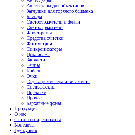
Аксессуары
Аксессуары для объективов
Заглушки для горячего башмака
Бленды
Светоотражатели и флаги
Светоотражатели
Фрост-рамы
Средства очистки
Фотометрия
Синхронизаторы
Циклорама
Запчасти
Тейпы
Кабели
Очки
Стулья режиссера и визажиста
Спецэффекты
Перчатки
Прочее
Бархатные фоны
Продукция
О нас
Статьи и видеообзоры
Контакты
Где купить