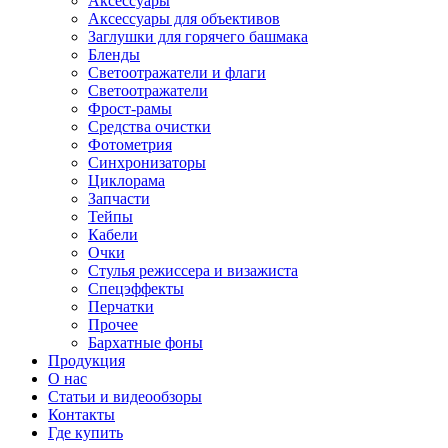
Аксессуары
Аксессуары для объективов
Заглушки для горячего башмака
Бленды
Светоотражатели и флаги
Светоотражатели
Фрост-рамы
Средства очистки
Фотометрия
Синхронизаторы
Циклорама
Запчасти
Тейпы
Кабели
Очки
Стулья режиссера и визажиста
Спецэффекты
Перчатки
Прочее
Бархатные фоны
Продукция
О нас
Статьи и видеообзоры
Контакты
Где купить