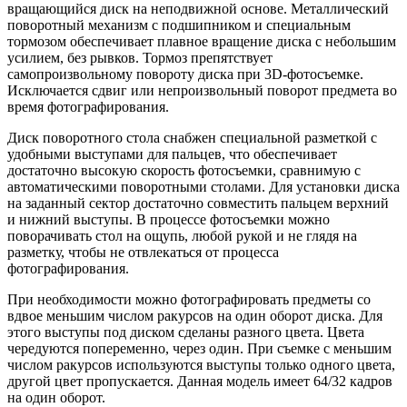
вращающийся диск на неподвижной основе. Металлический
поворотный механизм с подшипником и специальным
тормозом обеспечивает плавное вращение диска с небольшим
усилием, без рывков. Тормоз препятствует
самопроизвольному повороту диска при 3D-фотосъемке.
Исключается сдвиг или непроизвольный поворот предмета во
время фотографирования.
Диск поворотного стола снабжен специальной разметкой с
удобными выступами для пальцев, что обеспечивает
достаточно высокую скорость фотосъемки, сравнимую с
автоматическими поворотными столами. Для установки диска
на заданный сектор достаточно совместить пальцем верхний
и нижний выступы. В процессе фотосъемки можно
поворачивать стол на ощупь, любой рукой и не глядя на
разметку, чтобы не отвлекаться от процесса
фотографирования.
При необходимости можно фотографировать предметы со
вдвое меньшим числом ракурсов на один оборот диска. Для
этого выступы под диском сделаны разного цвета. Цвета
чередуются попеременно, через один. При съемке с меньшим
числом ракурсов используются выступы только одного цвета,
другой цвет пропускается. Данная модель имеет 64/32 кадров
на один оборот.