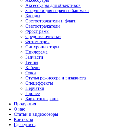
Аксессуары
Аксессуары для объективов
Заглушки для горячего башмака
Бленды
Светоотражатели и флаги
Светоотражатели
Фрост-рамы
Средства очистки
Фотометрия
Синхронизаторы
Циклорама
Запчасти
Тейпы
Кабели
Очки
Стулья режиссера и визажиста
Спецэффекты
Перчатки
Прочее
Бархатные фоны
Продукция
О нас
Статьи и видеообзоры
Контакты
Где купить