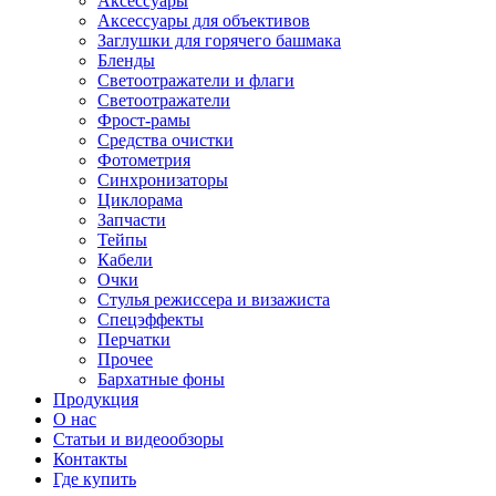
Аксессуары
Аксессуары для объективов
Заглушки для горячего башмака
Бленды
Светоотражатели и флаги
Светоотражатели
Фрост-рамы
Средства очистки
Фотометрия
Синхронизаторы
Циклорама
Запчасти
Тейпы
Кабели
Очки
Стулья режиссера и визажиста
Спецэффекты
Перчатки
Прочее
Бархатные фоны
Продукция
О нас
Статьи и видеообзоры
Контакты
Где купить