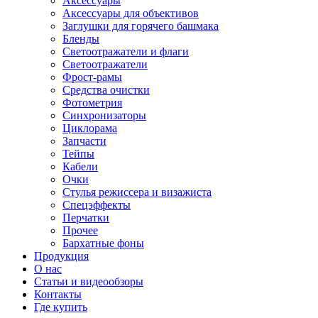
Аксессуары
Аксессуары для объективов
Заглушки для горячего башмака
Бленды
Светоотражатели и флаги
Светоотражатели
Фрост-рамы
Средства очистки
Фотометрия
Синхронизаторы
Циклорама
Запчасти
Тейпы
Кабели
Очки
Стулья режиссера и визажиста
Спецэффекты
Перчатки
Прочее
Бархатные фоны
Продукция
О нас
Статьи и видеообзоры
Контакты
Где купить