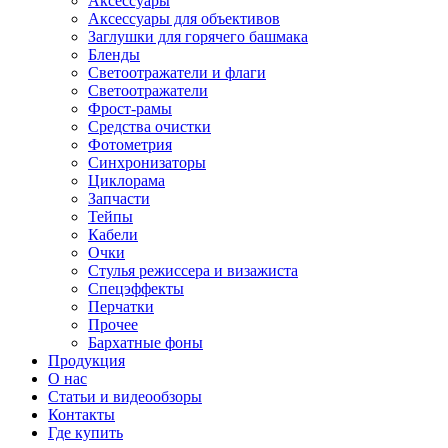
Аксессуары
Аксессуары для объективов
Заглушки для горячего башмака
Бленды
Светоотражатели и флаги
Светоотражатели
Фрост-рамы
Средства очистки
Фотометрия
Синхронизаторы
Циклорама
Запчасти
Тейпы
Кабели
Очки
Стулья режиссера и визажиста
Спецэффекты
Перчатки
Прочее
Бархатные фоны
Продукция
О нас
Статьи и видеообзоры
Контакты
Где купить