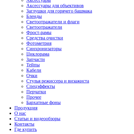
Аксессуары
Аксессуары для объективов
Заглушки для горячего башмака
Бленды
Светоотражатели и флаги
Светоотражатели
Фрост-рамы
Средства очистки
Фотометрия
Синхронизаторы
Циклорама
Запчасти
Тейпы
Кабели
Очки
Стулья режиссера и визажиста
Спецэффекты
Перчатки
Прочее
Бархатные фоны
Продукция
О нас
Статьи и видеообзоры
Контакты
Где купить