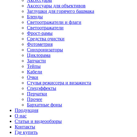
Аксессуары
Аксессуары для объективов
Заглушки для горячего башмака
Бленды
Светоотражатели и флаги
Светоотражатели
Фрост-рамы
Средства очистки
Фотометрия
Синхронизаторы
Циклорама
Запчасти
Тейпы
Кабели
Очки
Стулья режиссера и визажиста
Спецэффекты
Перчатки
Прочее
Бархатные фоны
Продукция
О нас
Статьи и видеообзоры
Контакты
Где купить