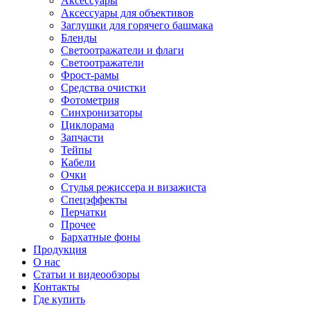
Аксессуары
Аксессуары для объективов
Заглушки для горячего башмака
Бленды
Светоотражатели и флаги
Светоотражатели
Фрост-рамы
Средства очистки
Фотометрия
Синхронизаторы
Циклорама
Запчасти
Тейпы
Кабели
Очки
Стулья режиссера и визажиста
Спецэффекты
Перчатки
Прочее
Бархатные фоны
Продукция
О нас
Статьи и видеообзоры
Контакты
Где купить